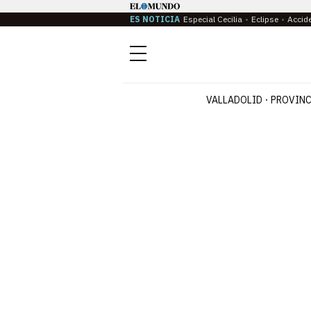
ES NOTICIA
Especial Cecilia
Eclipse
Accid
Menú
VALLADOLID
PROVINC