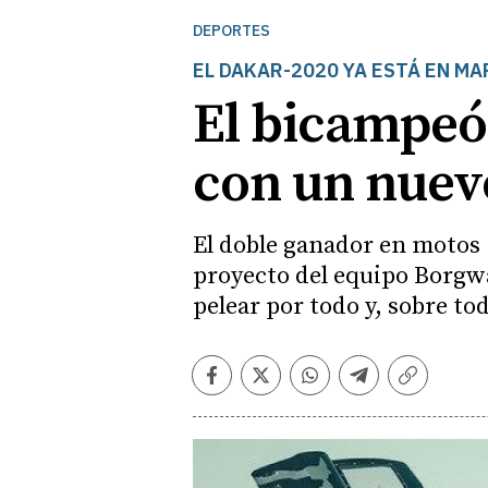
DEPORTES
EL DAKAR-2020 YA ESTÁ EN M
El bicampeó
con un nuev
El doble ganador en motos 
proyecto del equipo Borgwa
pelear por todo y, sobre to
Facebook
Twitter
Whatsapp
Telegram
Copiar
enlace