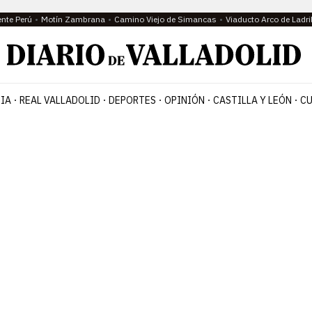
ente Perú
Motín Zambrana
Camino Viejo de Simancas
Viaducto Arco de Ladri
IA
REAL VALLADOLID
DEPORTES
OPINIÓN
CASTILLA Y LEÓN
CU