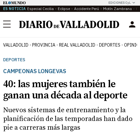
EDICIONES CyL
ES NOTICIA
Especial Cecilia
Eclipse
Accidente Perú
Motín Zambrana
Ca
Menú
VALLADOLID
PROVINCIA
REAL VALLADOLID
DEPORTES
OPINIÓ
DEPORTES
CAMPEONAS LONGEVAS
40: las mujeres también le
ganan una década al deporte
Nuevos sistemas de entrenamiento y la
planificación de las temporadas han dado
pie a carreras más largas