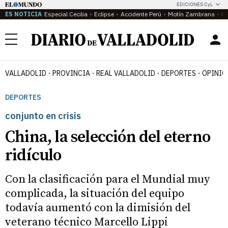
EDICIONES CyL
ES NOTICIA
Especial Cecilia
Eclipse
Accidente Perú
Motín Zambrana
Ca
Menú
VALLADOLID
PROVINCIA
REAL VALLADOLID
DEPORTES
OPINIÓ
DEPORTES
conjunto en crisis
China, la selección del eterno
ridículo
Con la clasificación para el Mundial muy
complicada, la situación del equipo
todavía aumentó con la dimisión del
veterano técnico Marcello Lippi