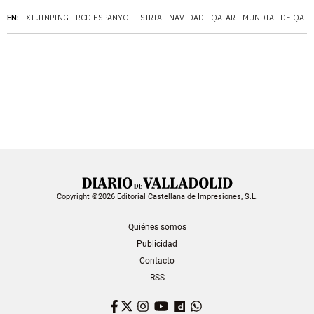
EN:
XI JINPING
RCD ESPANYOL
SIRIA
NAVIDAD
QATAR
MUNDIAL DE QATA
Copyright ©2026 Editorial Castellana de Impresiones, S.L.
Quiénes somos
Publicidad
Contacto
RSS
Facebook
Twitter
Instagram
YouTube
Dailymotion
WhatsApp