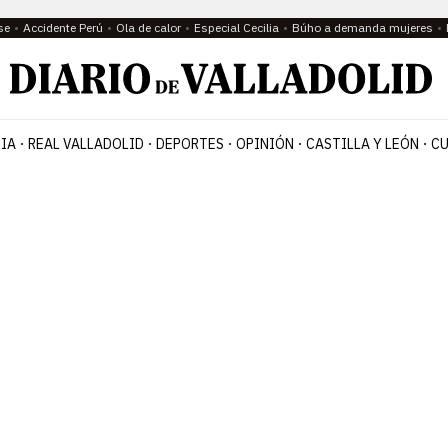
se
Accidente Perú
Ola de calor
Especial Cecilia
Búho a demanda mujeres
IA
REAL VALLADOLID
DEPORTES
OPINIÓN
CASTILLA Y LEÓN
CU