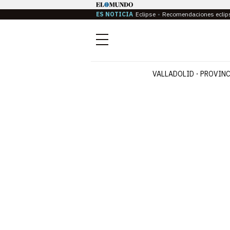
ES NOTICIA
Eclipse
Recomendaciones eclip
Menú
VALLADOLID
PROVINC