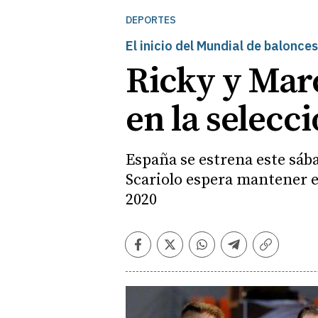
DEPORTES
El inicio del Mundial de balonce
Ricky y Marc
en la selecc
España se estrena este sába
Scariolo espera mantener e
2020
Facebook
Twitter
Whatsapp
Telegram
Copiar
enlace