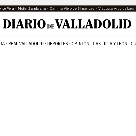
ente Perú
Motín Zambrana
Camino Viejo de Simancas
Viaducto Arco de Ladri
IA
REAL VALLADOLID
DEPORTES
OPINIÓN
CASTILLA Y LEÓN
CU