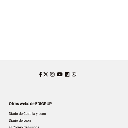
 MADRID
ARGENTINA
Facebook
Twitter
Instagram
YouTube
Dailymotion
WhatsApp
Otras webs de EDIGRUP
Diario de Castilla y León
Diario de León
El Correo de Burgos