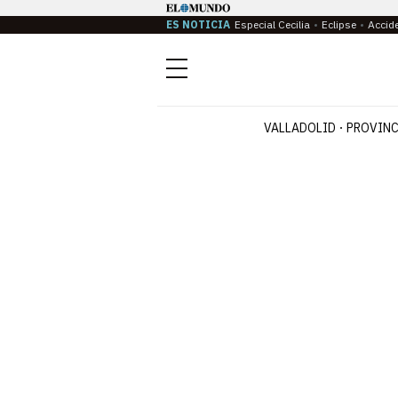
ES NOTICIA
Especial Cecilia
Eclipse
Accid
Menú
VALLADOLID
PROVINC