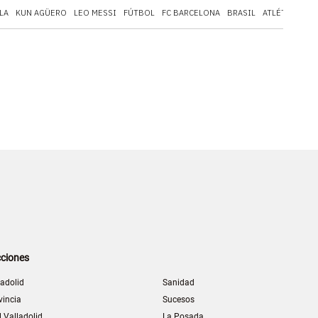
LA
KUN AGÜERO
LEO MESSI
FÚTBOL
FC BARCELONA
BRASIL
ATLÉTICO DE
ciones
ladolid
Sanidad
vincia
Sucesos
l Valladolid
La Posada