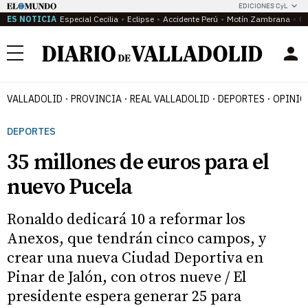
EDICIONES CyL
ES NOTICIA
Especial Cecilia
Eclipse
Accidente Perú
Motín Zambrana
Ca
Menú
VALLADOLID
PROVINCIA
REAL VALLADOLID
DEPORTES
OPINIÓ
DEPORTES
35 millones de euros para el
nuevo Pucela
Ronaldo dedicará 10 a reformar los
Anexos, que tendrán cinco campos, y
crear una nueva Ciudad Deportiva en
Pinar de Jalón, con otros nueve / El
presidente espera generar 25 para