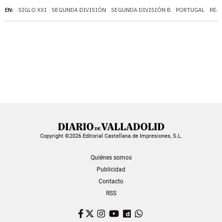
EN:
SIGLO XXI
SEGUNDA DIVISIÓN
SEGUNDA DIVISIÓN B
PORTUGAL
REA
Copyright ©2026 Editorial Castellana de Impresiones, S.L.
Quiénes somos
Publicidad
Contacto
RSS
Facebook
Twitter
Instagram
YouTube
Dailymotion
WhatsApp