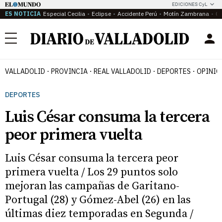
EDICIONES CyL
ES NOTICIA
Especial Cecilia
Eclipse
Accidente Perú
Motín Zambrana
Ca
Menú
VALLADOLID
PROVINCIA
REAL VALLADOLID
DEPORTES
OPINIÓ
DEPORTES
Luis César consuma la tercera
peor primera vuelta
Luis César consuma la tercera peor
primera vuelta / Los 29 puntos solo
mejoran las campañas de Garitano-
Portugal (28) y Gómez-Abel (26) en las
últimas diez temporadas en Segunda /