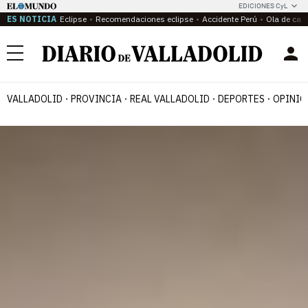
EDICIONES CyL
ES NOTICIA
Eclipse
Recomendaciones eclipse
Accidente Perú
Ola de calo
Menú
VALLADOLID
PROVINCIA
REAL VALLADOLID
DEPORTES
OPINIÓ