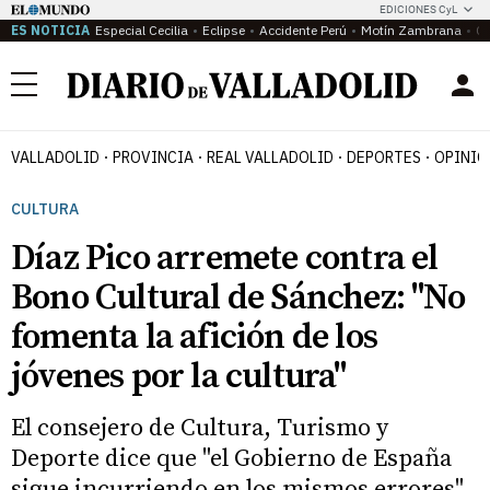
EDICIONES CyL
ES NOTICIA
Especial Cecilia
Eclipse
Accidente Perú
Motín Zambrana
Ca
Menú
VALLADOLID
PROVINCIA
REAL VALLADOLID
DEPORTES
OPINIÓ
CULTURA
Díaz Pico arremete contra el
Bono Cultural de Sánchez: "No
fomenta la afición de los
jóvenes por la cultura"
El consejero de Cultura, Turismo y
Deporte dice que "el Gobierno de España
sigue incurriendo en los mismos errores"