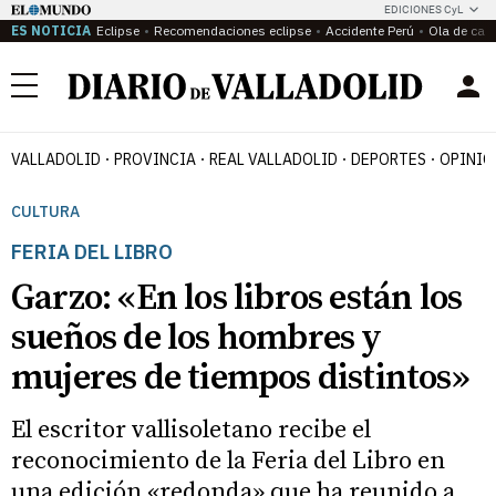
EDICIONES CyL
ES NOTICIA
Eclipse
Recomendaciones eclipse
Accidente Perú
Ola de calo
Menú
VALLADOLID
PROVINCIA
REAL VALLADOLID
DEPORTES
OPINIÓ
CULTURA
FERIA DEL LIBRO
Garzo: «En los libros están los
sueños de los hombres y
mujeres de tiempos distintos»
El escritor vallisoletano recibe el
reconocimiento de la Feria del Libro en
una edición «redonda» que ha reunido a