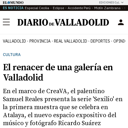
EDICIONES CyL
ES NOTICIA
Especial Cecilia
Eclipse
Accidente Perú
Motín Zambrana
Ca
Menú
VALLADOLID
PROVINCIA
REAL VALLADOLID
DEPORTES
OPINIÓ
CULTURA
El renacer de una galería en
Valladolid
En el marco de CreaVA, el palentino
Samuel Reales presenta la serie 'Sexilio' en
la primera muestra que se celebra en
Atalaya, el nuevo espacio expositivo del
músico y fotógrafo Ricardo Suárez