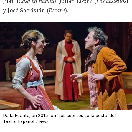
Juan (
Casa en flames
), Julián López (
Los destellos
)
y José Sacristán (
Escape
).
De la Fuente, en 2015, en 'Los cuentos de la peste' del
Teatro Español
J. NAVAL