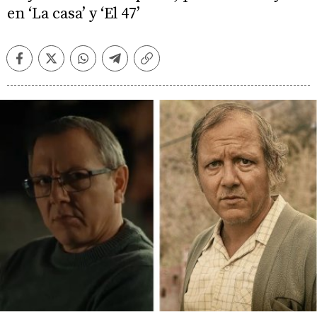
en ‘La casa’ y ‘El 47’
Facebook
Twitter
Whatsapp
Telegram
Copiar
enlace