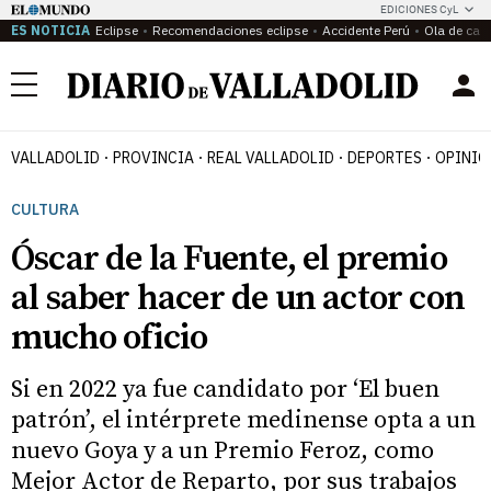
EDICIONES CyL
ES NOTICIA
Eclipse
Recomendaciones eclipse
Accidente Perú
Ola de calo
Menú
VALLADOLID
PROVINCIA
REAL VALLADOLID
DEPORTES
OPINIÓ
CULTURA
Óscar de la Fuente, el premio
al saber hacer de un actor con
mucho oficio
Si en 2022 ya fue candidato por ‘El buen
patrón’, el intérprete medinense opta a un
nuevo Goya y a un Premio Feroz, como
Mejor Actor de Reparto, por sus trabajos