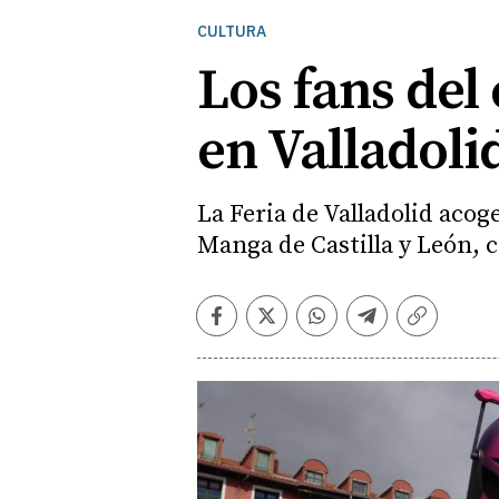
CULTURA
Los fans del
en Valladoli
La Feria de Valladolid acog
Manga de Castilla y León,
Facebook
Twitter
Whatsapp
Telegram
Copiar
enlace