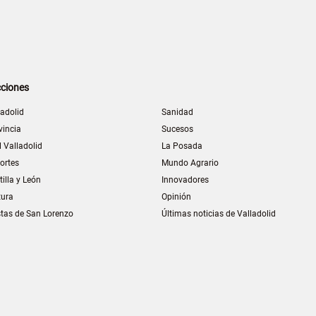
ciones
ladolid
Sanidad
vincia
Sucesos
l Valladolid
La Posada
ortes
Mundo Agrario
tilla y León
Innovadores
tura
Opinión
stas de San Lorenzo
Últimas noticias de Valladolid