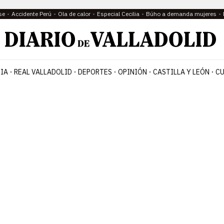
se
Accidente Perú
Ola de calor
Especial Cecilia
Búho a demanda mujeres
IA
REAL VALLADOLID
DEPORTES
OPINIÓN
CASTILLA Y LEÓN
CU