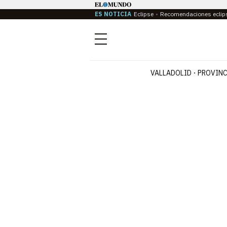
ES NOTICIA
Eclipse
Recomendaciones eclip
Menú
VALLADOLID
PROVINC