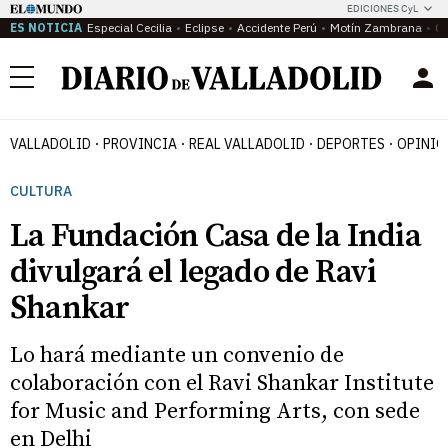
EDICIONES CyL
ES NOTICIA
Especial Cecilia
Eclipse
Accidente Perú
Motín Zambrana
Ca
Menú
VALLADOLID
PROVINCIA
REAL VALLADOLID
DEPORTES
OPINIÓ
CULTURA
La Fundación Casa de la India
divulgará el legado de Ravi
Shankar
Lo hará mediante un convenio de
colaboración con el Ravi Shankar Institute
for Music and Performing Arts, con sede
en Delhi