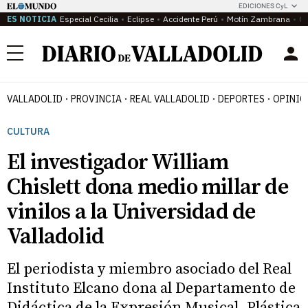
EDICIONES CyL
ES NOTICIA
Especial Cecilia
Eclipse
Accidente Perú
Motín Zambrana
Ca
Menú
VALLADOLID
PROVINCIA
REAL VALLADOLID
DEPORTES
OPINIÓ
CULTURA
El investigador William
Chislett dona medio millar de
vinilos a la Universidad de
Valladolid
El periodista y miembro asociado del Real
Instituto Elcano dona al Departamento de
Didáctica de la Expresión Musical, Plástica