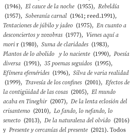
(1946),
El cauce de la noche
(1955),
Rebeldía
(1957),
Soberanía carnal
(1961; reed.1991),
Tentaciones de júbilo y jadeo
(1975),
En cuanto a
desconciertos y zozobras
(1977),
Vienes aquí a
mori
r (1980),
Suma de claridades
(1983),
Plantos de lo abolido
y lo naciente
(1990),
Poesía
diversa
(1991),
35 poemas seguidos
(1995),
Efímera efemérides
(1996),
Silva de varia realidad
(1999),
Travesía de los confines
(2001),
Efectos de
la contigüidad de las cosas
(2005),
El mundo
acaba en Tineghir
(2007),
De la lenta eclosión del
crisantemo
(2010),
Lo fando, lo nefando, lo
senecto
(2013),
De la naturaleza del olvido
(2016)
y
Presente y cercanías del presente
(2021). Todos