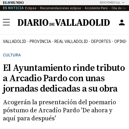
EDICIONES CyL
ES NOTICIA
Eclipse
Recomendaciones eclipse
Accidente Perú
Ola de calo
Menú
VALLADOLID
PROVINCIA
REAL VALLADOLID
DEPORTES
OPINIÓ
CULTURA
El Ayuntamiento rinde tributo
a Arcadio Pardo con unas
jornadas dedicadas a su obra
Acogerán la presentación del poemario
póstumo de Arcadio Pardo 'De ahora y
aquí para después'