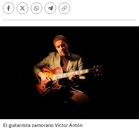
Facebook
Twitter
Whatsapp
Telegram
Copiar
enlace
El guitarrista zamorano Víctor Antón