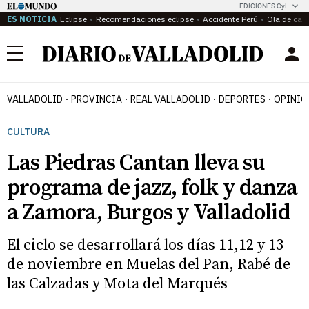
EDICIONES CyL
ES NOTICIA
Eclipse
Recomendaciones eclipse
Accidente Perú
Ola de calo
Menú
VALLADOLID
PROVINCIA
REAL VALLADOLID
DEPORTES
OPINIÓ
CULTURA
Las Piedras Cantan lleva su
programa de jazz, folk y danza
a Zamora, Burgos y Valladolid
El ciclo se desarrollará los días 11,12 y 13
de noviembre en Muelas del Pan, Rabé de
las Calzadas y Mota del Marqués