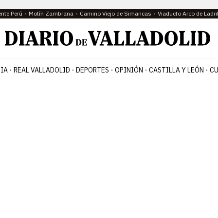
ente Perú
Motín Zambrana
Camino Viejo de Simancas
Viaducto Arco de Ladri
IA
REAL VALLADOLID
DEPORTES
OPINIÓN
CASTILLA Y LEÓN
CU