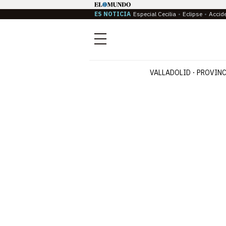
ES NOTICIA
Especial Cecilia
Eclipse
Accid
Menú
VALLADOLID
PROVINC