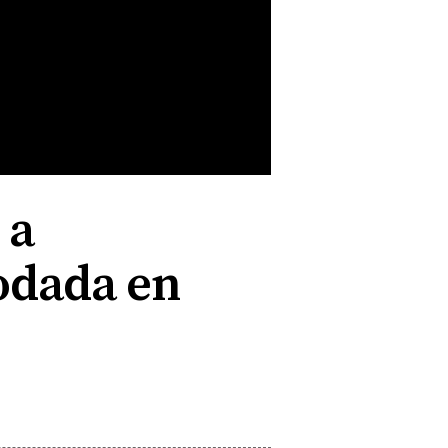
 a
odada en