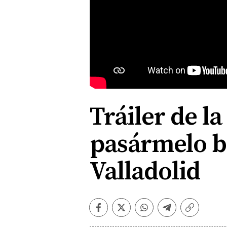
Tráiler de l
pasármelo b
Valladolid
Facebook
Twitter
Whatsapp
Telegram
Copiar
enlace