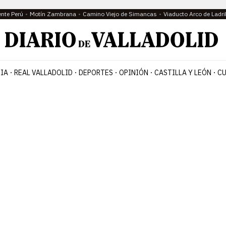
ente Perú
Motín Zambrana
Camino Viejo de Simancas
Viaducto Arco de Ladri
IA
REAL VALLADOLID
DEPORTES
OPINIÓN
CASTILLA Y LEÓN
CU