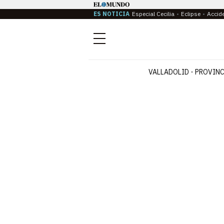
ES NOTICIA
Especial Cecilia
Eclipse
Accid
Menú
VALLADOLID
PROVINC