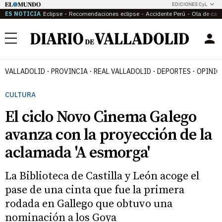
EDICIONES CyL
ES NOTICIA
Eclipse
Recomendaciones eclipse
Accidente Perú
Ola de calo
Menú
VALLADOLID
PROVINCIA
REAL VALLADOLID
DEPORTES
OPINIÓ
CULTURA
El ciclo Novo Cinema Galego
avanza con la proyección de la
aclamada 'A esmorga'
La Biblioteca de Castilla y León acoge el
pase de una cinta que fue la primera
rodada en Gallego que obtuvo una
nominación a los Goya