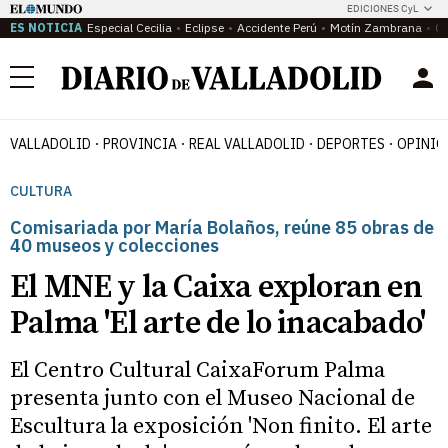
EDICIONES CyL
ES NOTICIA
Especial Cecilia
Eclipse
Accidente Perú
Motín Zambrana
Ca
Menú
VALLADOLID
PROVINCIA
REAL VALLADOLID
DEPORTES
OPINIÓ
CULTURA
Comisariada por María Bolaños, reúne 85 obras de
40 museos y colecciones
El MNE y la Caixa exploran en
Palma 'El arte de lo inacabado'
El Centro Cultural CaixaForum Palma
presenta junto con el Museo Nacional de
Escultura la exposición 'Non finito. El arte