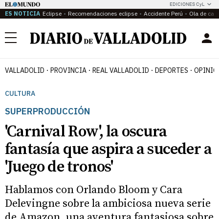
EDICIONES CyL
ES NOTICIA
Eclipse
Recomendaciones eclipse
Accidente Perú
Ola de calo
Menú
VALLADOLID
PROVINCIA
REAL VALLADOLID
DEPORTES
OPINIÓ
CULTURA
SUPERPRODUCCIÓN
'Carnival Row', la oscura
fantasía que aspira a suceder a
'Juego de tronos'
Hablamos con Orlando Bloom y Cara
Delevingne sobre la ambiciosa nueva serie
de Amazon, una aventura fantasiosa sobre