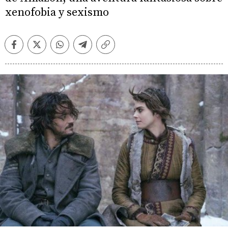
xenofobia y sexismo
Facebook
Twitter
Whatsapp
Telegram
Copiar
enlace