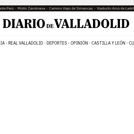
ente Perú
Motín Zambrana
Camino Viejo de Simancas
Viaducto Arco de Ladri
IA
REAL VALLADOLID
DEPORTES
OPINIÓN
CASTILLA Y LEÓN
CU