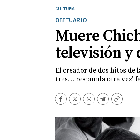
CULTURA
OBITUARIO
Muere Chicho
televisión y 
El creador de dos hitos de l
tres... responda otra vez' fa
Facebook
Twitter
Whatsapp
Telegram
Copiar
enlace