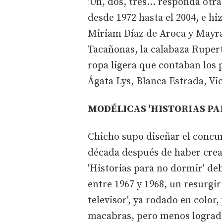
'Un, dos, tres... responda otr
desde 1972 hasta el 2004, e hi
Miriam Díaz de Aroca y Mayr
Tacañonas, la calabaza Rupert
ropa ligera que contaban los 
Ágata Lys, Blanca Estrada, Vic
MODÉLICAS 'HISTORIAS PA
Chicho supo diseñar el concu
década después de haber cread
'Historias para no dormir' d
entre 1967 y 1968, un resurgir
televisor', ya rodado en color
macabras, pero menos lograda