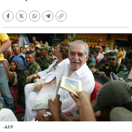
Facebook
Twitter
Whatsapp
Telegram
Copiar
enlace
-AFP