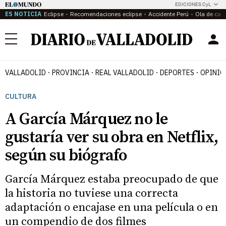
EDICIONES CyL
ES NOTICIA
Eclipse
Recomendaciones eclipse
Accidente Perú
Ola de calo
Menú
VALLADOLID
PROVINCIA
REAL VALLADOLID
DEPORTES
OPINIÓ
CULTURA
A García Márquez no le
gustaría ver su obra en Netflix,
según su biógrafo
García Márquez estaba preocupado de que
la historia no tuviese una correcta
adaptación o encajase en una película o en
un compendio de dos filmes