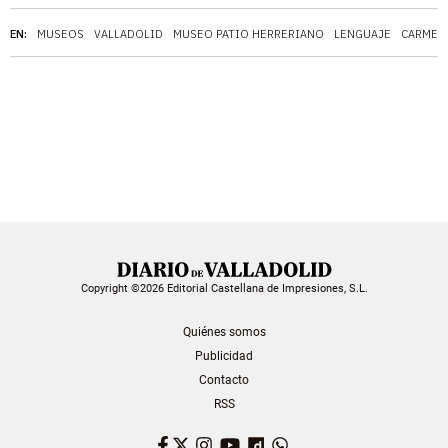
EN:
MUSEOS
VALLADOLID
MUSEO PATIO HERRERIANO
LENGUAJE
CARMEN
Copyright ©2026 Editorial Castellana de Impresiones, S.L.
Quiénes somos
Publicidad
Contacto
RSS
Facebook
Twitter
Instagram
YouTube
Dailymotion
WhatsApp