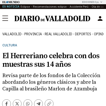
EDICIONES CyL
ES NOTICIA
Eclipse
Recomendaciones eclipse
Accidente Perú
Ola de calo
Menú
VALLADOLID
PROVINCIA
REAL VALLADOLID
DEPORTES
OPINIÓ
CULTURA
El Herreriano celebra con dos
muestras sus 14 años
Revisa parte de los fondos de la Colección
abordando los géneros clásicos y abre la
Capilla al brasileño Marlon de Azambuja
Facebook
Twitter
Whatsapp
Telegram
Copiar