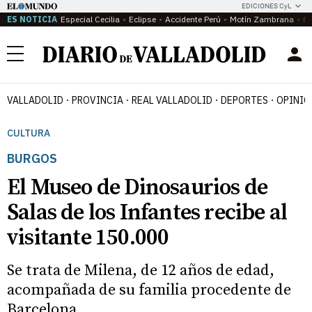
EDICIONES CyL
ES NOTICIA
Especial Cecilia
Eclipse
Accidente Perú
Motín Zambrana
Ca
Menú
VALLADOLID
PROVINCIA
REAL VALLADOLID
DEPORTES
OPINIÓ
CULTURA
BURGOS
El Museo de Dinosaurios de
Salas de los Infantes recibe al
visitante 150.000
Se trata de Milena, de 12 años de edad,
acompañada de su familia procedente de
Barcelona