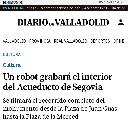
EDICIONES CyL
ES NOTICIA
Eclipse
Recomendaciones eclipse
Accidente Perú
Ola de calo
Menú
VALLADOLID
PROVINCIA
REAL VALLADOLID
DEPORTES
OPINIÓ
CULTURA
Cultura
Un robot grabará el interior
del Acueducto de Segovia
Se filmará el recorrido completo del
monumento desde la Plaza de Juan Guas
hasta la Plaza de la Merced