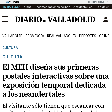
EDICIONES CyL
ES NOTICIA
Eclipse
Recomendaciones eclipse
Accidente Perú
Ola de calo
Menú
VALLADOLID
PROVINCIA
REAL VALLADOLID
DEPORTES
OPINIÓ
CULTURA
CULTURA
El MEH diseña sus primeras
postales interactivas sobre una
exposición temporal dedicada
a los neandertales
El visitante sólo tienen que escanear con