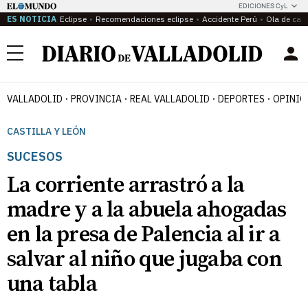
EDICIONES CyL
ES NOTICIA
Eclipse
Recomendaciones eclipse
Accidente Perú
Ola de calo
Menú
VALLADOLID
PROVINCIA
REAL VALLADOLID
DEPORTES
OPINIÓ
CASTILLA Y LEÓN
SUCESOS
La corriente arrastró a la
madre y a la abuela ahogadas
en la presa de Palencia al ir a
salvar al niño que jugaba con
una tabla