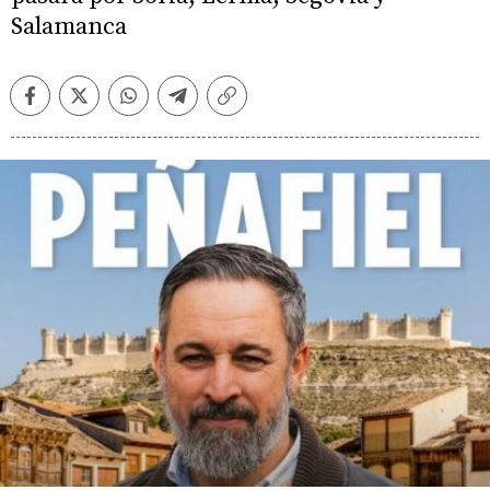
Salamanca
Facebook
Twitter
Whatsapp
Telegram
Copiar
enlace