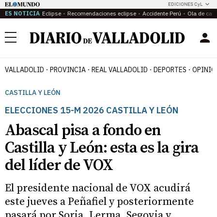
EDICIONES CyL
ES NOTICIA
Eclipse
Recomendaciones eclipse
Accidente Perú
Ola de calo
Menú
VALLADOLID
PROVINCIA
REAL VALLADOLID
DEPORTES
OPINIÓ
CASTILLA Y LEÓN
ELECCIONES 15-M 2026 CASTILLA Y LEÓN
Abascal pisa a fondo en
Castilla y León: esta es la gira
del líder de VOX
El presidente nacional de VOX acudirá
este jueves a Peñafiel y posteriormente
pasará por Soria, Lerma, Segovia y