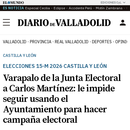
EDICIONES CyL
ES NOTICIA
Especial Cecilia
Eclipse
Accidente Perú
Motín Zambrana
Ca
Menú
VALLADOLID
PROVINCIA
REAL VALLADOLID
DEPORTES
OPINIÓ
CASTILLA Y LEÓN
ELECCIONES 15-M 2026 CASTILLA Y LEÓN
Varapalo de la Junta Electoral
a Carlos Martínez: le impide
seguir usando el
Ayuntamiento para hacer
campaña electoral