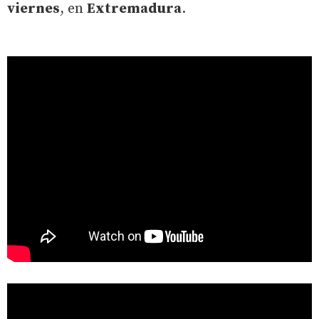
viernes
, en
Extremadura
.
" data-youtube-vid=""
src="https://www.youtube.com/embed/
?enablejsapi=1"
width="100%" frameborder="0" allowfullscreen>