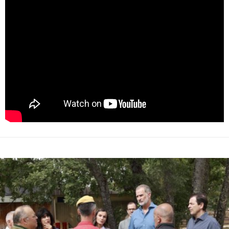
" data-youtube-vid=""
src="https://www.youtube.com/embed/
?enablejsapi=1"
width="100%" frameborder="0" allowfullscreen>