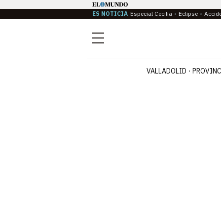
ES NOTICIA
Especial Cecilia
Eclipse
Accid
Menú
VALLADOLID
PROVINC