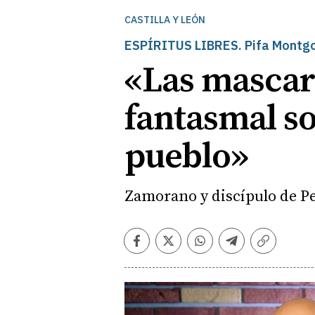
CASTILLA Y LEÓN
ESPÍRITUS LIBRES. Pifa Montgo
«Las mascar
fantasmal so
pueblo»
Zamorano y discípulo de P
Facebook
Twitter
Whatsapp
Telegram
Copiar
enlace