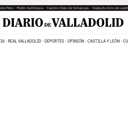
ente Perú
Motín Zambrana
Camino Viejo de Simancas
Viaducto Arco de Ladri
IA
REAL VALLADOLID
DEPORTES
OPINIÓN
CASTILLA Y LEÓN
CU