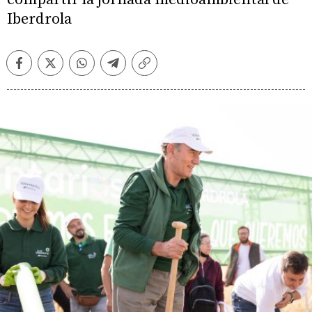
Iberdrola
Facebook
Twitter
Whatsapp
Telegram
Copiar
enlace