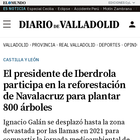
EDICIONES CyL
ES NOTICIA
Especial Cecilia
Eclipse
Accidente Perú
Motín Zambrana
Ca
Menú
VALLADOLID
PROVINCIA
REAL VALLADOLID
DEPORTES
OPINIÓ
CASTILLA Y LEÓN
El presidente de Iberdrola
participa en la reforestación
de Navalacruz para plantar
800 árboles
Ignacio Galán se desplazó hasta la zona
devastada por las llamas en 2021 para
compartir la jornada medioambiental de