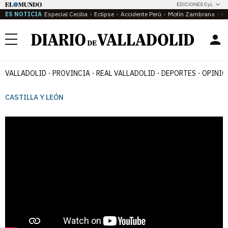
EDICIONES CyL
ES NOTICIA
Especial Cecilia
Eclipse
Accidente Perú
Motín Zambrana
Ca
Menú
VALLADOLID
PROVINCIA
REAL VALLADOLID
DEPORTES
OPINIÓ
CASTILLA Y LEÓN