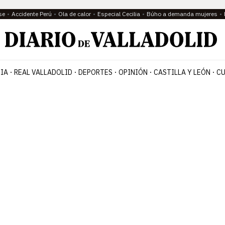
se
Accidente Perú
Ola de calor
Especial Cecilia
Búho a demanda mujeres
IA
REAL VALLADOLID
DEPORTES
OPINIÓN
CASTILLA Y LEÓN
CU