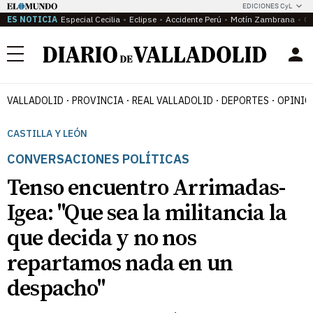
EDICIONES CyL
ES NOTICIA
Especial Cecilia
Eclipse
Accidente Perú
Motín Zambrana
Ca
Menú
VALLADOLID
PROVINCIA
REAL VALLADOLID
DEPORTES
OPINIÓ
CASTILLA Y LEÓN
CONVERSACIONES POLÍTICAS
Tenso encuentro Arrimadas-
Igea: "Que sea la militancia la
que decida y no nos
repartamos nada en un
despacho"