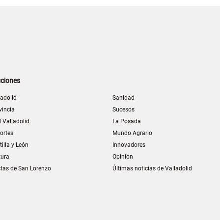
ciones
ladolid
Sanidad
vincia
Sucesos
l Valladolid
La Posada
ortes
Mundo Agrario
tilla y León
Innovadores
tura
Opinión
stas de San Lorenzo
Últimas noticias de Valladolid