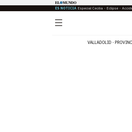
ES NOTICIA
Especial Cecilia
Eclipse
Accid
Menú
VALLADOLID
PROVINC