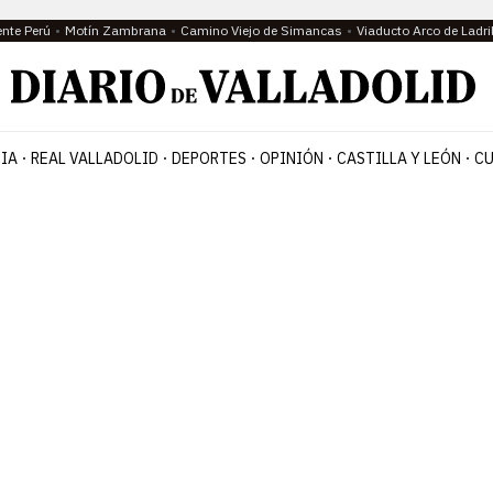
ente Perú
Motín Zambrana
Camino Viejo de Simancas
Viaducto Arco de Ladri
IA
REAL VALLADOLID
DEPORTES
OPINIÓN
CASTILLA Y LEÓN
CU