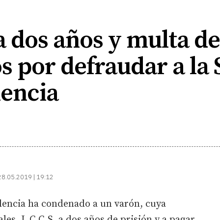
 dos años y multa d
s por defraudar a la
lencia
28.05.2019 | 19:12
alencia ha condenado a un varón, cuya
ales, L.C.C.S, a dos años de prisión y a pagar