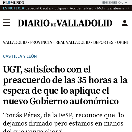
EDICIONES CyL
ES NOTICIA
Especial Cecilia
Eclipse
Accidente Perú
Motín Zambrana
Ca
Menú
VALLADOLID
PROVINCIA
REAL VALLADOLID
DEPORTES
OPINIÓ
CASTILLA Y LEÓN
UGT, satisfecho con el
preacuerdo de las 35 horas a la
espera de que lo aplique el
nuevo Gobierno autonómico
Tomás Pérez, de la FeSP, reconoce que "lo
dejamos firmado pero estamos en manos
del que venga ahora"