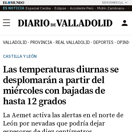
EDICIONES CyL
ES NOTICIA
Especial Cecilia
Eclipse
Accidente Perú
Motín Zambrana
Ca
Menú
VALLADOLID
PROVINCIA
REAL VALLADOLID
DEPORTES
OPINIÓ
CASTILLA Y LEÓN
Las temperaturas diurnas se
desplomarán a partir del
miércoles con bajadas de
hasta 12 grados
La Aemet activa las alertas en el norte de
León por nevadas que podría dejar
espesores de diez centímetros