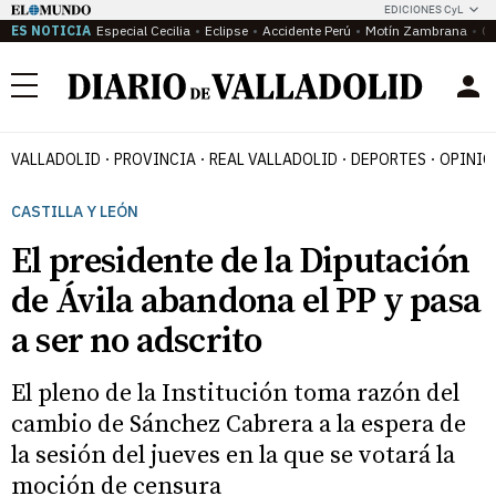
EDICIONES CyL
ES NOTICIA
Especial Cecilia
Eclipse
Accidente Perú
Motín Zambrana
Ca
Menú
VALLADOLID
PROVINCIA
REAL VALLADOLID
DEPORTES
OPINIÓ
CASTILLA Y LEÓN
El presidente de la Diputación
de Ávila abandona el PP y pasa
a ser no adscrito
El pleno de la Institución toma razón del
cambio de Sánchez Cabrera a la espera de
la sesión del jueves en la que se votará la
moción de censura