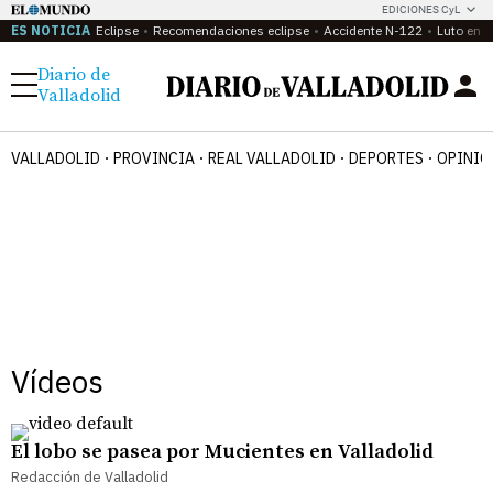
EDICIONES CyL
ES NOTICIA
Eclipse
Recomendaciones eclipse
Accidente N-122
Luto en P
Diario de
Menú
Valladolid
VALLADOLID
PROVINCIA
REAL VALLADOLID
DEPORTES
OPINIÓ
Vídeos
El lobo se pasea por Mucientes en Valladolid
Redacción de Valladolid