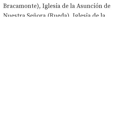
Bracamonte), Iglesia de la Asunción de
Nuestra Señora (Rueda), Iglesia de la
Invención de la Santa Cruz (Salvador de
Zapardiel), Iglesia de San Cipriano (San
Cebrián de Mazote), Iglesia de San Pedro (San
Llorente), Iglesia de San Román (San Román
de Hornija), Iglesia de los Santos Gervasio y
Protasio (Santervás de Campos), Iglesia de San
Pedro Apóstol (Serrada), Iglesia del Santísimo
Salvador (Simancas, Iglesia de Santa María
(Tordesillas), Iglesia de San Pedro Apóstol
(Tordesillas), Iglesia de San Martín de Tours
(Traspinedo), Iglesia de San Miguel Arcángel
(Trigueros del Valle), Iglesia de la Asunción de