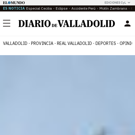
EDICIONES CyL
ES NOTICIA
Especial Cecilia
Eclipse
Accidente Perú
Motín Zambrana
Ca
Menú
VALLADOLID
PROVINCIA
REAL VALLADOLID
DEPORTES
OPINIÓ