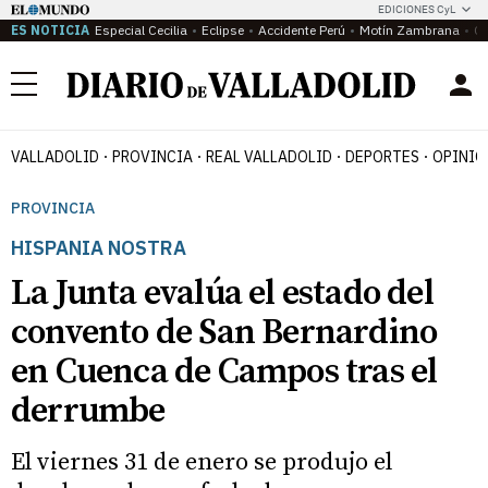
EDICIONES CyL
ES NOTICIA
Especial Cecilia
Eclipse
Accidente Perú
Motín Zambrana
Ca
Menú
VALLADOLID
PROVINCIA
REAL VALLADOLID
DEPORTES
OPINIÓ
PROVINCIA
HISPANIA NOSTRA
La Junta evalúa el estado del
convento de San Bernardino
en Cuenca de Campos tras el
derrumbe
El viernes 31 de enero se produjo el