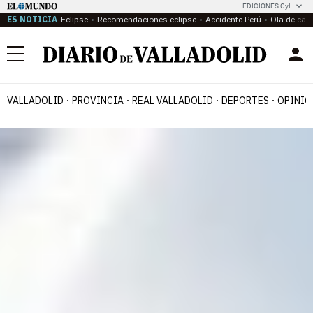
EDICIONES CyL
ES NOTICIA
Eclipse
Recomendaciones eclipse
Accidente Perú
Ola de calo
Menú
VALLADOLID
PROVINCIA
REAL VALLADOLID
DEPORTES
OPINIÓ