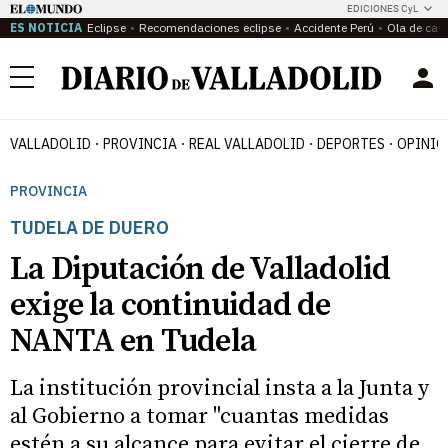
EDICIONES CyL
ES NOTICIA
Eclipse
Recomendaciones eclipse
Accidente Perú
Ola de calo
Menú
VALLADOLID
PROVINCIA
REAL VALLADOLID
DEPORTES
OPINIÓ
PROVINCIA
TUDELA DE DUERO
La Diputación de Valladolid
exige la continuidad de
NANTA en Tudela
La institución provincial insta a la Junta y
al Gobierno a tomar "cuantas medidas
estén a su alcance para evitar el cierre de