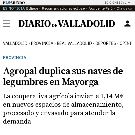
EDICIONES CyL
ES NOTICIA
Eclipse
Recomendaciones eclipse
Accidente Perú
Ola de calo
Menú
VALLADOLID
PROVINCIA
REAL VALLADOLID
DEPORTES
OPINIÓ
PROVINCIA
Agropal duplica sus naves de
legumbres en Mayorga
La cooperativa agrícola invierte 1,14 M€
en nuevos espacios de almacenamiento,
procesado y envasado para atender la
demanda