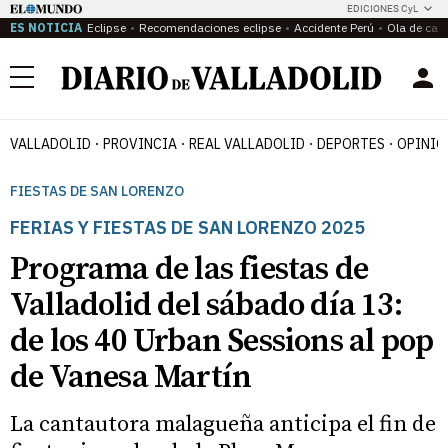
EDICIONES CyL
ES NOTICIA
Eclipse
Recomendaciones eclipse
Accidente Perú
Ola de calo
Menú
VALLADOLID
PROVINCIA
REAL VALLADOLID
DEPORTES
OPINIÓ
FIESTAS DE SAN LORENZO
FERIAS Y FIESTAS DE SAN LORENZO 2025
Programa de las fiestas de
Valladolid del sábado día 13:
de los 40 Urban Sessions al pop
de Vanesa Martín
La cantautora malagueña anticipa el fin de