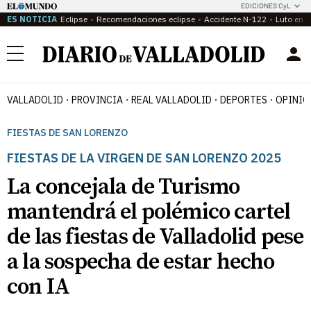
EDICIONES CyL
ES NOTICIA
Eclipse
Recomendaciones eclipse
Accidente N-122
Luto en P
Menú
VALLADOLID
PROVINCIA
REAL VALLADOLID
DEPORTES
OPINIÓ
FIESTAS DE SAN LORENZO
FIESTAS DE LA VIRGEN DE SAN LORENZO 2025
La concejala de Turismo
mantendrá el polémico cartel
de las fiestas de Valladolid pese
a la sospecha de estar hecho
con IA