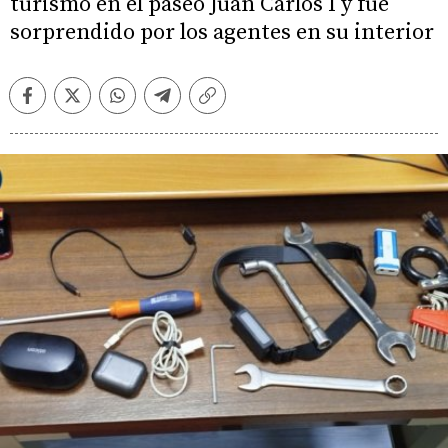
turismo en el paseo Juan Carlos I y fue
sorprendido por los agentes en su interior
Facebook
Twitter
Whatsapp
Telegram
Copiar
enlace