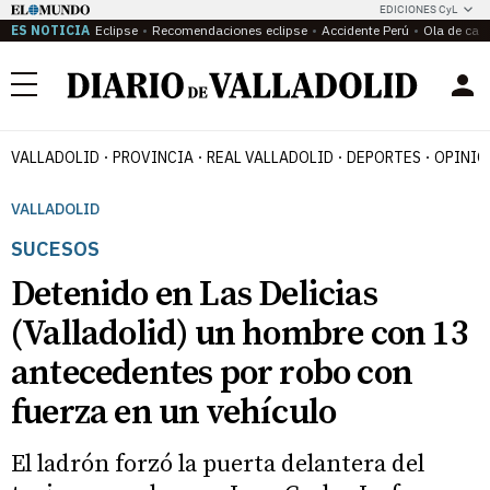
EDICIONES CyL
ES NOTICIA
Eclipse
Recomendaciones eclipse
Accidente Perú
Ola de calo
Menú
VALLADOLID
PROVINCIA
REAL VALLADOLID
DEPORTES
OPINIÓ
VALLADOLID
SUCESOS
Detenido en Las Delicias
(Valladolid) un hombre con 13
antecedentes por robo con
fuerza en un vehículo
El ladrón forzó la puerta delantera del